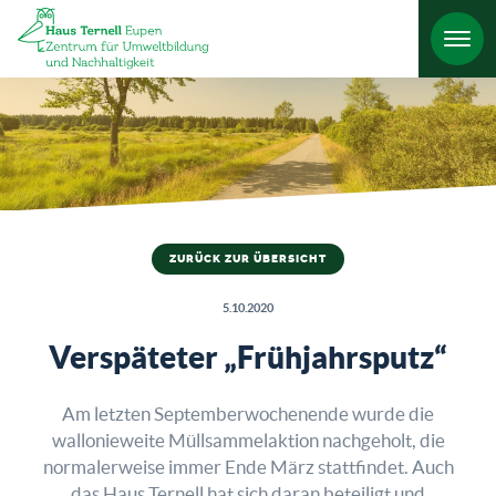
HO
ZURÜCK ZUR ÜBERSICHT
5.10.2020
Verspäteter „Frühjahrsputz“
Am letzten Septemberwochenende wurde die
wallonieweite Müllsammelaktion nachgeholt, die
normalerweise immer Ende März stattfindet. Auch
das Haus Ternell hat sich daran beteiligt und