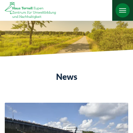
HO
News