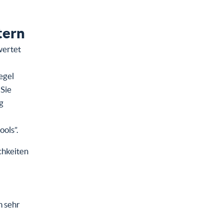
tern
wertet
egel
 Sie
g
ols”.
chkeiten
n sehr