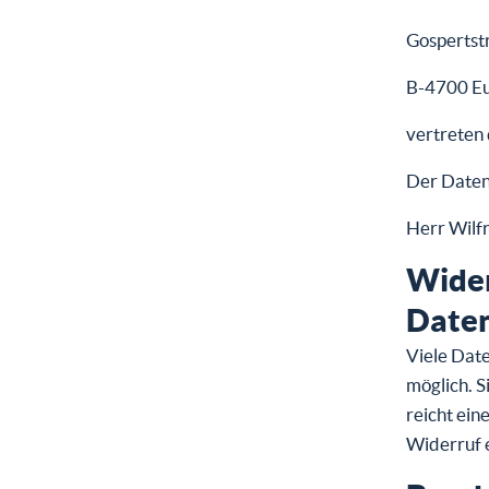
Gospertst
B-4700 E
vertreten 
Der Daten
Herr Wilf
Wider
Daten
Viele Date
möglich. S
reicht ein
Widerruf 