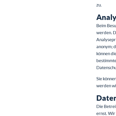
zu.
Analy
Beim Besuc
werden. D
Analysepro
anonym; da
können di
bestimmter
Datenschut
Sie könne
werden wir
Date
Die Betrei
ernst. Wi