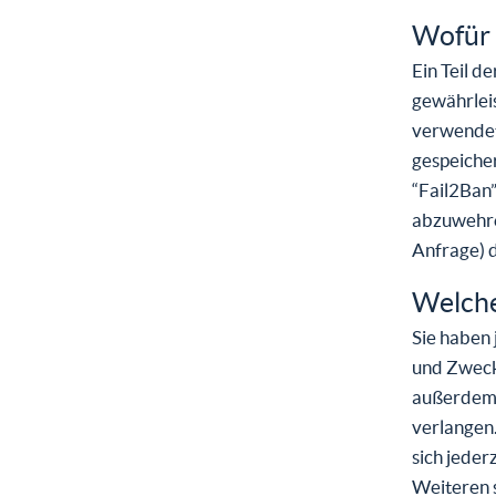
Wofür 
Ein Teil d
gewährlei
verwendet
gespeicher
“Fail2Ban”
abzuwehre
Anfrage) d
Welche
Sie haben 
und Zweck
außerdem 
verlangen
sich jede
Weiteren 