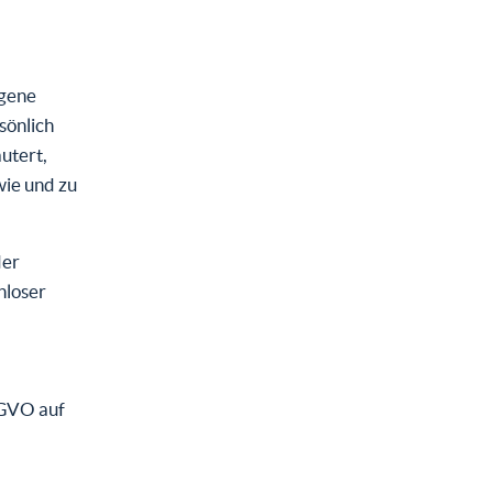
ogene
sönlich
utert,
wie und zu
der
nloser
SGVO auf