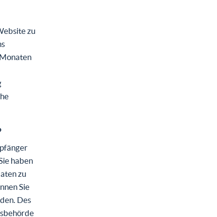
 Website zu
ns
4 Monaten
g
che
?
mpfänger
Sie haben
Daten zu
nnen Sie
nden. Des
htsbehörde