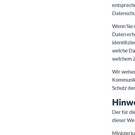
entsprech
Datenschu
Wenn Sie 
Daten erh
identifizi
welche Dat
welchem Z
Wir weisen
Kommunikat
Schutz der
Hinwe
Der für di
dieser Web
Ministeri