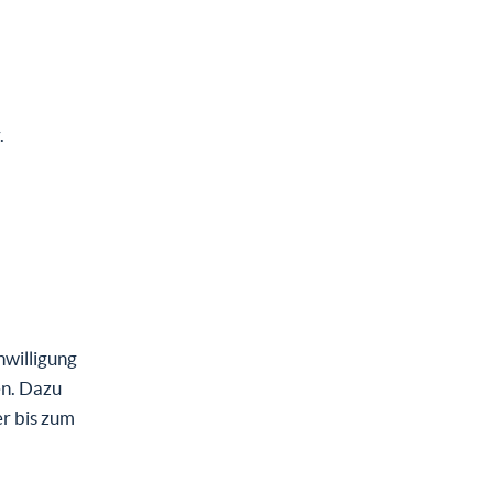
.
nwilligung
en. Dazu
er bis zum