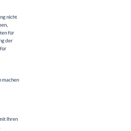
ng nicht
ben,
ten für
ung der
für
ch machen
mit Ihren
.