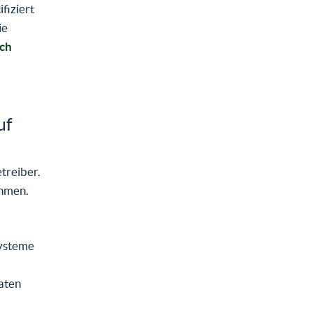
fiziert
ie
ich
uf
treiber.
ehmen.
Systeme
Daten