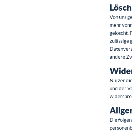
Lösch
Von uns ge
mehr vonn
gelöscht. 
zulässige 
Datenverar
andere Zw
Wider
Nutzer di
und der V
widerspre
Allge
Die folgen
personenb