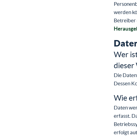
Personenbe
werden kön
Betreiber
Herausge
Daten
Wer is
dieser
Die Daten
Dessen Ko
Wie er
Daten wer
erfasst. D
Betriebssy
erfolgt au