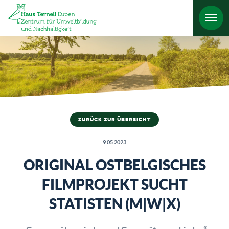
HO
ZURÜCK ZUR ÜBERSICHT
9.05.2023
ORIGINAL OSTBELGISCHES
FILMPROJEKT SUCHT
STATISTEN (M|W|X)