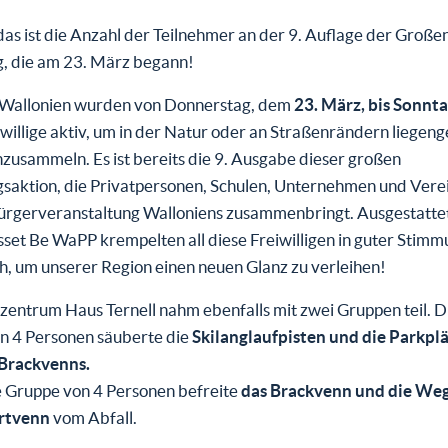
as ist die Anzahl der Teilnehmer an der 9. Auflage der Große
, die am 23. März begann!
n Wallonien wurden von Donnerstag, dem
23. März, bis Sonnta
eiwillige aktiv, um in der Natur oder an Straßenrändern liegen
nzusammeln. Es ist bereits die 9. Ausgabe dieser großen
saktion, die Privatpersonen, Schulen, Unternehmen und Verei
ürgerveranstaltung Walloniens zusammenbringt. Ausgestatte
set Be WaPP krempelten all diese Freiwilligen in guter Stimm
, um unserer Region einen neuen Glanz zu verleihen!
entrum Haus Ternell nahm ebenfalls mit zwei Gruppen teil. D
n 4 Personen säuberte die
Skilanglaufpisten und die Parkplä
Brackvenns.
e Gruppe von 4 Personen befreite
das Brackvenn und die We
rtvenn
vom Abfall.