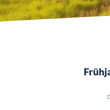
Frühj
D