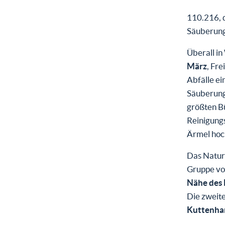
110.216, d
Säuberung
Überall i
März
, Fr
Abfälle ei
Säuberung
größten B
Reinigungs
Ärmel hoch
Das Naturz
Gruppe vo
Nähe des 
Die zweit
Kuttenha