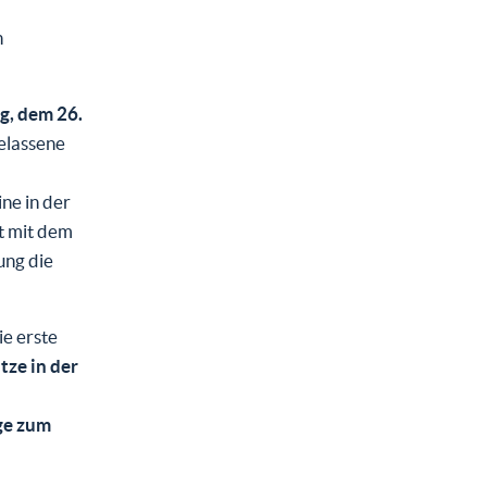
n
g, dem 26.
gelassene
ne in der
t mit dem
ung die
ie erste
tze in der
ge zum