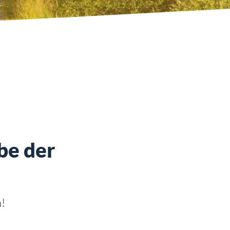
be der
n!