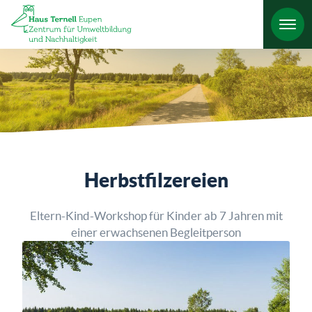
HO
Herbstfilzereien
Eltern-Kind-Workshop für Kinder ab 7 Jahren mit
einer erwachsenen Begleitperson