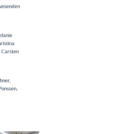
nwesenden
elanie
ristina
, Carsten
hner,
Ponssen,