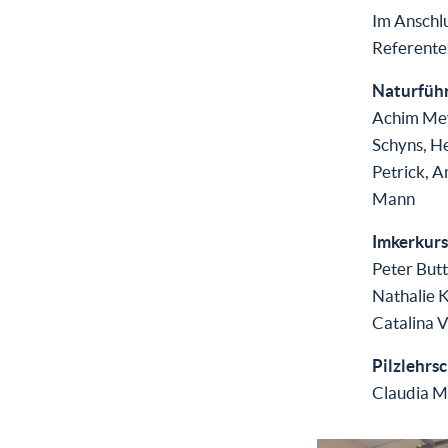
Im Anschl
Referente
Naturführ
Achim Mey
Schyns, He
Petrick, A
Mann
Imkerkurs
Peter But
Nathalie K
Catalina 
Pilzlehrsc
Claudia M