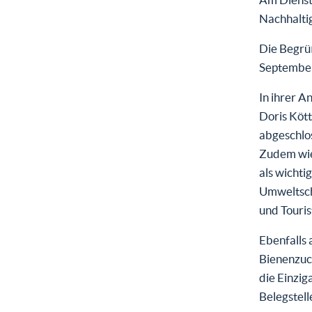
Nachhaltig
Die Begrü
September 
In ihrer 
Doris Kött
abgeschlo
Zudem wies
als wichti
Umweltschu
und Touris
Ebenfalls 
Bienenzuc
die Einzig
Belegstell