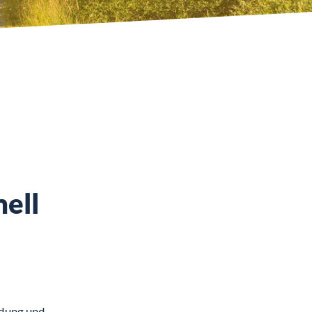
ell
ldung und