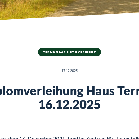
TERUG NAAR HET OVERZICHT
17.12.2025
plomverleihung Haus Tern
16.12.2025
ag, dem 16. Dezember 2025, fand im Zentrum für Umweltbi