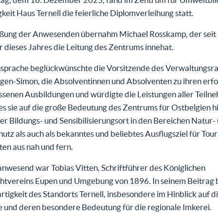
keit Haus Ternell die feierliche Diplomverleihung statt.
ßung der Anwesenden übernahm Michael Rosskamp, der seit
dieses Jahres die Leitung des Zentrums innehat.
Ansprache beglückwünschte die Vorsitzende des Verwaltungsra
gen-Simon, die Absolventinnen und Absolventen zu ihren erfo
ssenen Ausbildungen und würdigte die Leistungen aller Teiln
 sie auf die große Bedeutung des Zentrums für Ostbelgien h
ger Bildungs- und Sensibilisierungsort in den Bereichen Natur-
tz als auch als bekanntes und beliebtes Ausflugsziel für Tour
ten aus nah und fern.
anwesend war Tobias Vitten, Schriftführer des Königlichen
htvereins Eupen und Umgebung von 1896. In seinem Beitrag 
artigkeit des Standorts Ternell, insbesondere im Hinblick auf d
e und deren besondere Bedeutung für die regionale Imkerei.