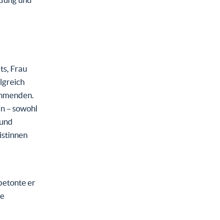
ts, Frau
lgreich
ehmenden.
in – sowohl
 und
istinnen
betonte er
ie