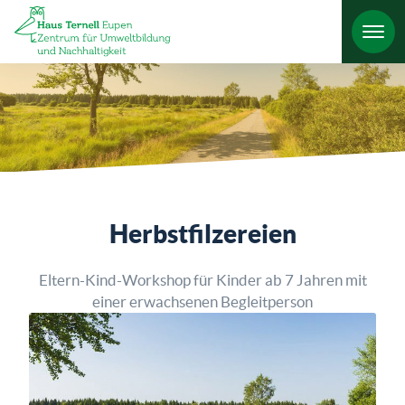
HO
Herbstfilzereien
Eltern-Kind-Workshop für Kinder ab 7 Jahren mit
einer erwachsenen Begleitperson