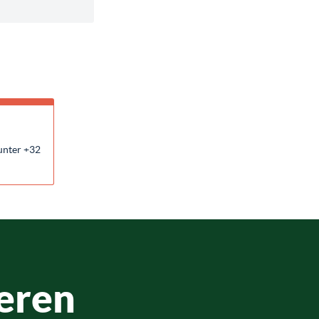
unter +32
eren