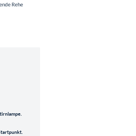
äsende Rehe
tirnlampe.
tartpunkt.