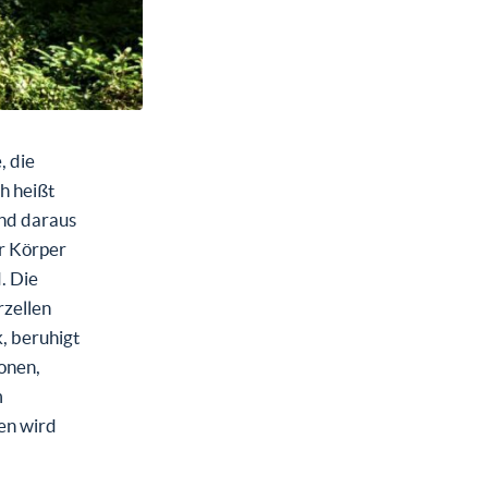
, die
h heißt
und daraus
r Körper
. Die
zellen
, beruhigt
onen,
m
en wird