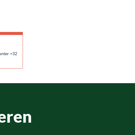
unter +32
eren