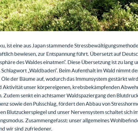
oku, ist eine aus Japan stammende Stressbewältigungsmethode
ftlich bewiesen, zur Entspannung führt. Übersetzt auf Deutsc
sphäre des Waldes einatmen“. Diese Übersetzung ist zu lang 
 Schlagwort „Waldbaden“. Beim Aufenthalt im Wald nimmt de
e Öle der Bäume auf, wodurch das Immunsystem gestärkt wird
d Aktivität unser körpereigenen, krebsbekämpfenden Abwehr
ch. Zudem senkt ein achtsamer Waldspaziergang den Blutdruck
enz sowie den Pulsschlag, fördert den Abbau von Stresshorm
den Blutzuckerspiegel und unser Nervensystem schaltet sich i
ngsmodus. Zusammengefasst: unser allgemeines Wohlbefind
nd wir sind zufriedener.