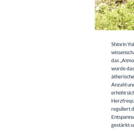
Shinrin Y
wissenscha
das „Atmo
wurde das
ätherisch
Anzahl un
erhöht si
Herzfrequ
reguliert 
Entspannu
gestärkt u