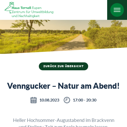
HO
ZURÜCK ZUR ÜBERSICHT
Venngucker – Natur am Abend!
10.08.2023
17:00 - 20:30
Heller Hochsommer-Augustabend im Brackvenn
und Steling : Zeit zum Seele baumeln lassen.