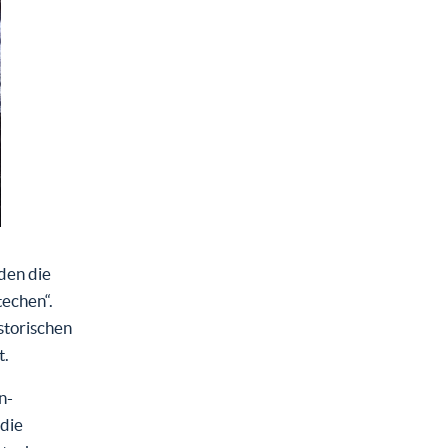
den die
techen“.
istorischen
t.
n-
 die