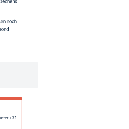
stechens
ten noch
mond
unter +32