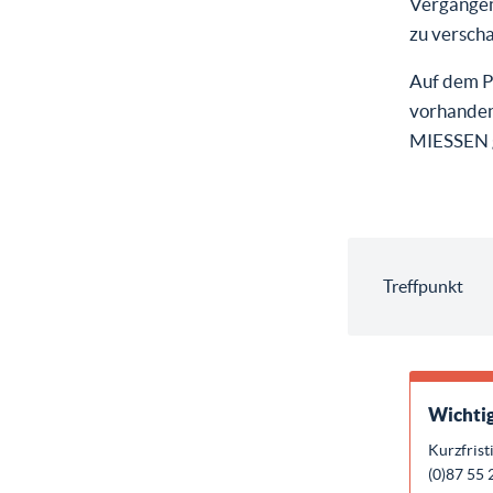
Vergangenh
zu verscha
Auf dem P
vorhanden
MIESSEN ge
Treffpunkt
Wichtig
Kurzfrist
(0)87 55 