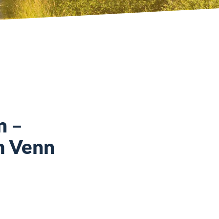
n –
m Venn