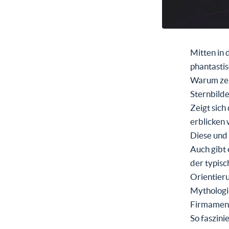
Mitten in 
phantastis
Warum zeig
Sternbild
Zeigt sich
erblicken 
Diese und
Auch gibt 
der typisc
Orientieru
Mythologie
Firmament
So faszini