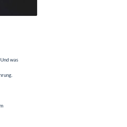
? Und was
hrung.
om