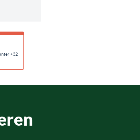
unter +32
eren