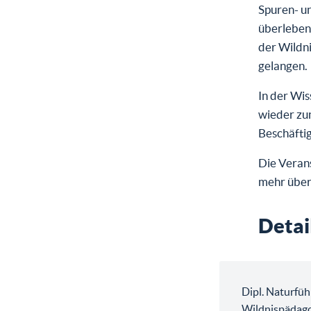
Spuren- un
überlebens
der Wildn
gelangen.
In der Wis
wieder zu
Beschäftig
Die Verans
mehr über
Detai
Dipl. Naturfüh
Wildnispädago