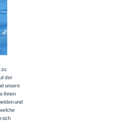
 zu
uf der
nd unsere
s ihnen
cheiden und
 welche
 sich