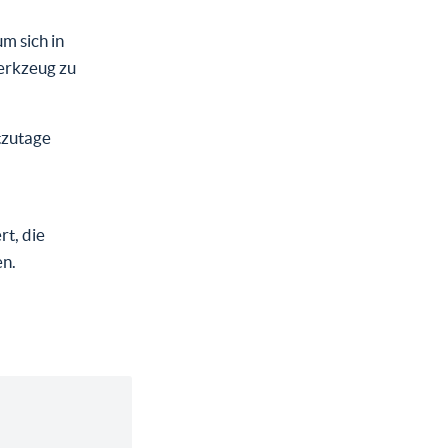
m sich in
erkzeug zu
tzutage
rt, die
en.