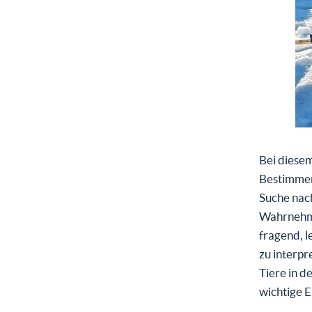
Bei diese
Bestimmen 
Suche nac
Wahrnehmu
fragend, l
zu interpr
Tiere in d
wichtige 