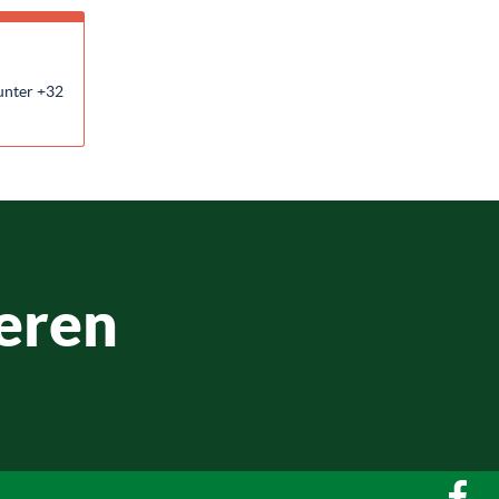
unter +32
eren