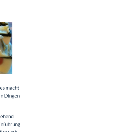
 es macht
en Dingen
sgehend
Einführung