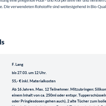
itung eine pflegende Haar- und Körperseife her und nehmen d
. Die verwendeten Rohstoffe sind weitestgehend in Bio-Quali
ls
F. Lang
bis 27.03. um 12 Uhr.
55,- € inkl. Materialkosten
Ab 16 Jahren. Max. 12 Teilnehmer. Mitzubringen: Siliko
einem Inhalt von ca. 250ml oder entspr. Tupperschüssel
oder Pringlesdosen gehen auch), 2 alte Tücher zum Isoli