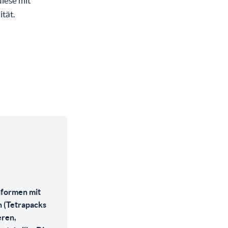
iese mit
tät.
nformen mit
n (Tetrapacks
eren,