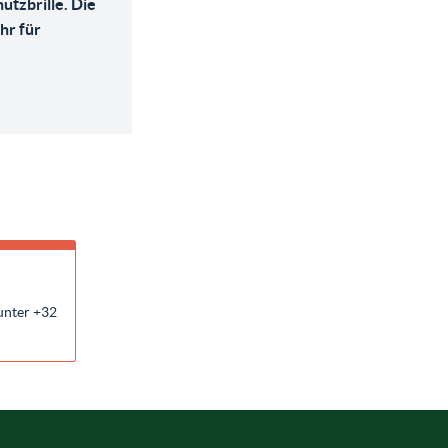
tzbrille. Die
hr für
unter +32