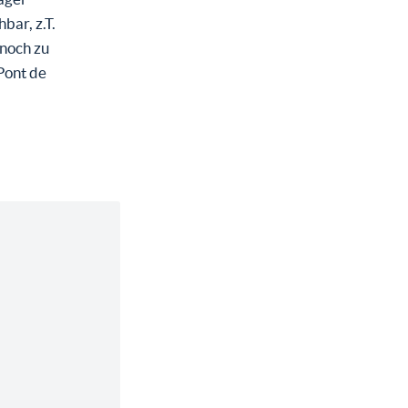
bar, z.T.
 noch zu
Pont de