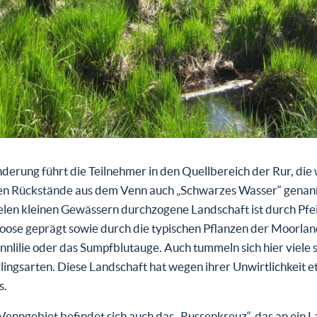
erung führt die Teilnehmer in den Quellbereich der Rur, die
en Rückstände aus dem Venn auch „Schwarzes Wasser“ genann
elen kleinen Gewässern durchzogene Landschaft ist durch Pfe
oose geprägt sowie durch die typischen Pflanzen der Moorlan
ennlilie oder das Sumpfblutauge. Auch tummeln sich hier viele 
ingsarten. Diese Landschaft hat wegen ihrer Unwirtlichkeit 
s.
Venngebiet befindet sich auch das „Russenkreuz“, das an ein 