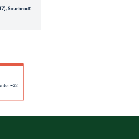
47), Sourbrodt
unter +32