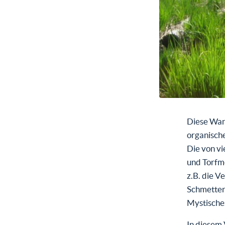
Diese Wand
organisch
Die von vi
und Torfm
z.B. die V
Schmetterl
Mystische
In diesem 