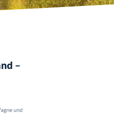
and –
fagne und