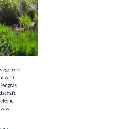
 wegen der
t wird.
ifengras
dschaft,
seltene
etwas
Lager