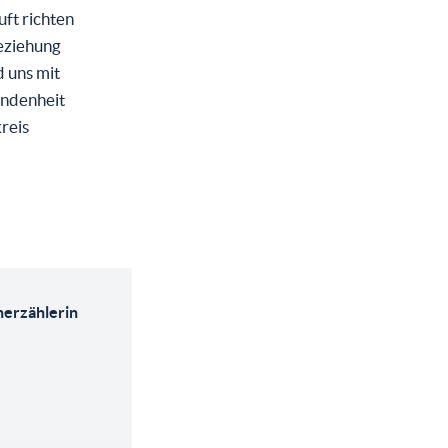
ft richten
eziehung
 uns mit
undenheit
reis
nerzählerin