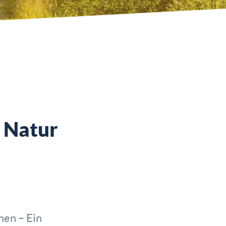
r Natur
hen – Ein