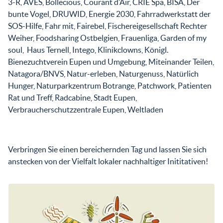
3-R, AVES, Bollecious, Courant d’Air, CRIE Spa, BISA, Der
bunte Vogel, DRUWID, Energie 2030, Fahrradwerkstatt der
SOS-Hilfe, Fahr mit, Fairebel, Fischereigesellschaft Rechter
Weiher, Foodsharing Ostbelgien, Frauenliga, Garden of my
soul, Haus Ternell, Intego, Klinikclowns, Königl.
Bienezuchtverein Eupen und Umgebung, Miteinander Teilen,
Natagora/BNVS, Natur-erleben, Naturgenuss, Natürlich
Hunger, Naturparkzentrum Botrange, Patchwork, Patienten
Rat und Treff, Radcabine, Stadt Eupen,
Verbraucherschutzzentrale Eupen, Weltladen
Verbringen Sie einen bereichernden Tag und lassen Sie sich
anstecken von der Vielfalt lokaler nachhaltiger Inititativen!