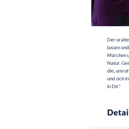
Der uralte
lassen und
Märchen u
Natur. Ge
die, umra
und sich i
in Dir.“
Detai