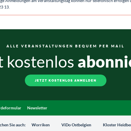
ige Anmeldungen am Veranstaltungstag können nur telefonisch erfolgen 
23 13.
ALLE VERANSTALTUNGEN BEQUEM PER MAIL
abonni
t kostenlos
JETZT KOSTENLOS ANMELDEN
deformular
Newsletter
chen Sie auch:
Worriken
ViDo Ostbelgien
Kloster Heidbe