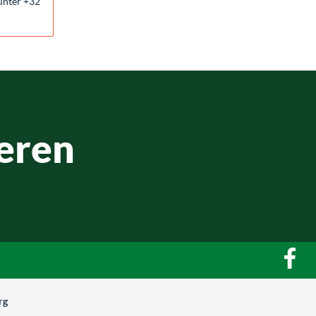
unter +32
eren
rg