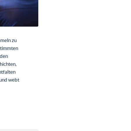
umeln zu
estimmten
nden
hichten,
tfalten
t und webt