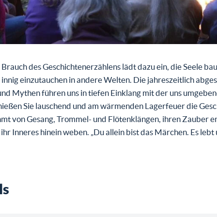
 Brauch des Geschichtenerzählens lädt dazu ein, die Seele ba
 innig einzutauchen in andere Welten. Die jahreszeitlich abg
nd Mythen führen uns in tiefen Einklang mit der uns umgebe
nießen Sie lauschend und am wärmenden Lagerfeuer die Gesc
hmt von Gesang, Trommel- und Flötenklängen, ihren Zauber en
n ihr Inneres hinein weben. „Du allein bist das Märchen. Es leb
ls