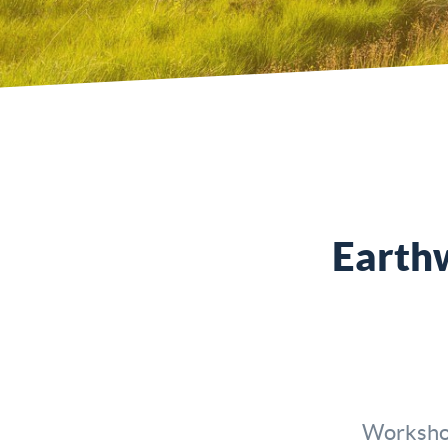
Earth
Worksho