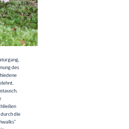
aturgang,
hmung des
chiedene
elehnt.
stausch.
e
chließen
 durch die
thwalks“