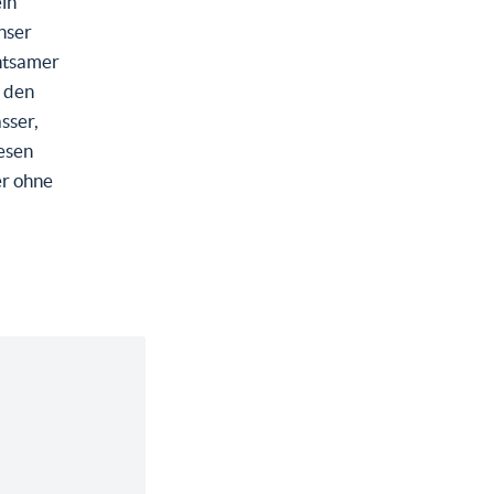
ein
unser
chtsamer
 den
sser,
esen
er ohne