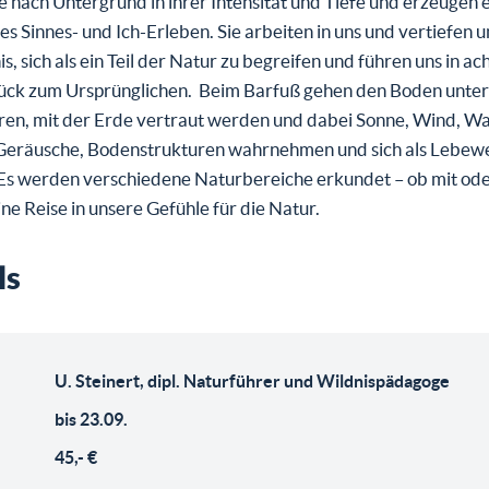
je nach Untergrund in ihrer Intensität und Tiefe und erzeugen 
les Sinnes- und Ich-Erleben. Sie arbeiten in uns und vertiefen 
s, sich als ein Teil der Natur zu begreifen und führen uns in a
ück zum Ursprünglichen. Beim Barfuß gehen den Boden unter
ren, mit der Erde vertraut werden und dabei Sonne, Wind, Wa
Geräusche, Bodenstrukturen wahrnehmen und sich als Lebew
 Es werden verschiedene Naturbereiche erkundet – ob mit od
ne Reise in unsere Gefühle für die Natur.
ls
U. Steinert, dipl. Naturführer und Wildnispädagoge
bis 23.09.
45,- €