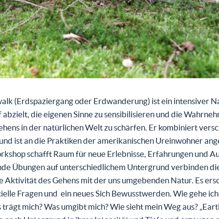
alk (Erdspaziergang oder Erdwanderung) ist ein intensiver N
 abzielt, die eigenen Sinne zu sensibilisieren und die Wahrne
hens in der natürlichen Welt zu schärfen. Er kombiniert vers
und ist an die Praktiken der amerikanischen Ureinwohner ang
rkshop schafft Raum für neue Erlebnisse, Erfahrungen und Au
ende Übungen auf unterschiedlichem Untergrund verbinden di
e Aktivität des Gehens mit der uns umgebenden Natur. Es ers
tielle Fragen und ein neues Sich Bewusstwerden. Wie gehe ich
 trägt mich? Was umgibt mich? Wie sieht mein Weg aus? „Ear