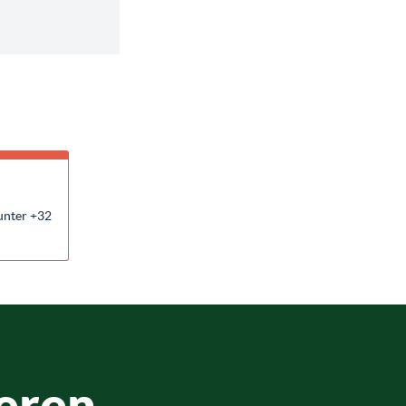
unter +32
eren