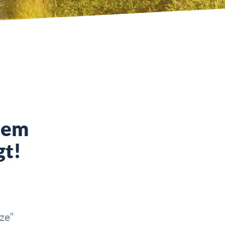
 dem
gt!
ze“