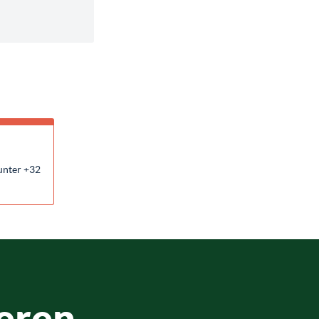
unter +32
eren