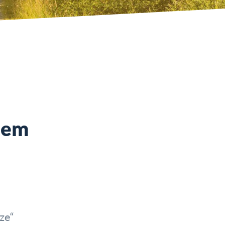
 dem
ze“