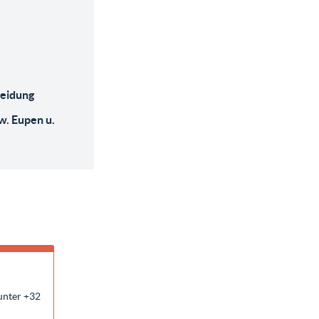
leidung
w. Eupen u.
unter +32