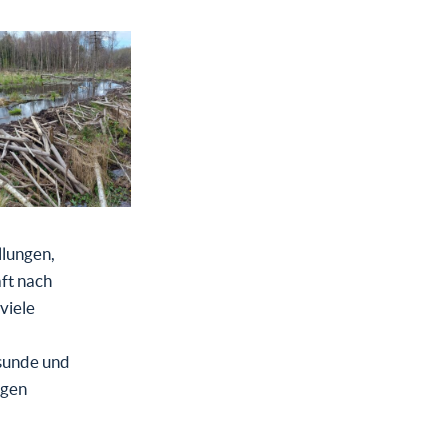
llungen,
ft nach
viele
esunde und
igen