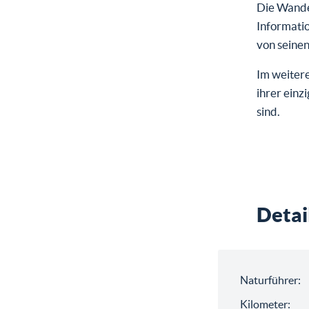
Die Wande
Informati
von seine
Im weiter
ihrer einz
sind.
Detai
Naturführer:
Kilometer: