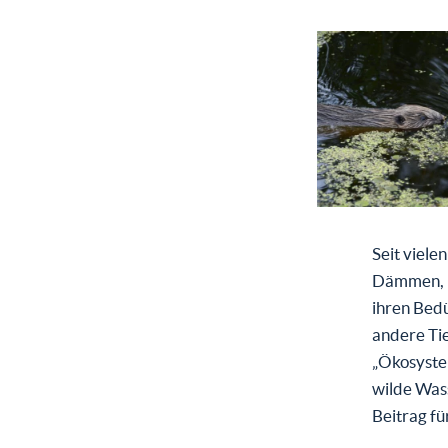
Seit viele
Dämmen, K
ihren Bedü
andere Tie
„Ökosyste
wilde Wass
Beitrag fü