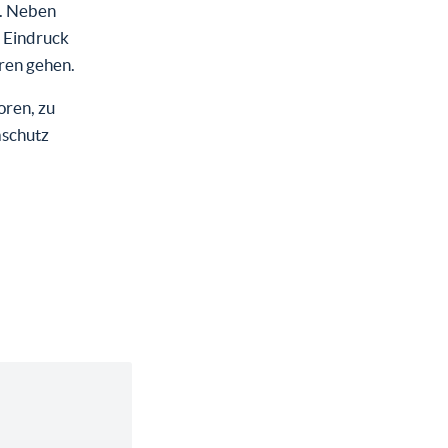
r. Neben
n Eindruck
ren gehen.
oren, zu
aschutz