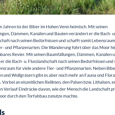
en Jahren ist der Biber im Hohen Venn heimisch. Mit seinen
ngen, Dämmen, Kanälen und Bauten verändert er die Bach- 
chaft nach seinen Bedürfnissen und schafft somit Lebensraum 
r- und Pflanzenarten. Die Wanderung führt über das Moor hin
bares Revier. Mit seinen Baumfällungen, Dämmen, Kanälen 
er die Bach- u. Flusslandschaft nach seinen Bedürfnissen und 
ensraum für viele andere Tier- und Pflanzenarten. Neben Bib
n und Wollgräsern gibt es aber noch mehr an Fauna und Flora
 Vorbei an eiszeitlichen Relikten, den Palsen bzw. Lithalsen, 
en Verlauf Eindrücke davon, wie der Mensch die Landschaft p
Moor durch den Torfabbau zunutze machte.
ls