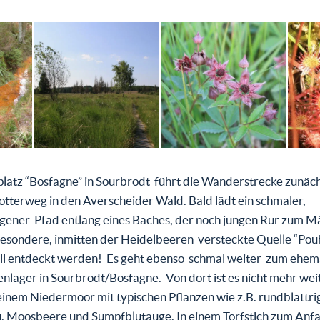
latz “Bosfagne” in Sourbrodt führt die Wanderstrecke zunäch
tterweg in den Averscheider Wald. Bald lädt ein schmaler,
gener Pfad entlang eines Baches, der noch jungen Rur zum 
 besondere, inmitten der Heidelbeeren versteckte Quelle “Po
will entdeckt werden! Es geht ebenso schmal weiter zum ehem
lager in Sourbrodt/Bosfagne. Von dort ist es nicht mehr wei
einem Niedermoor mit typischen Pflanzen wie z.B. rundblättr
, Moosbeere und Sumpfblutauge. In einem Torfstich zum Anf