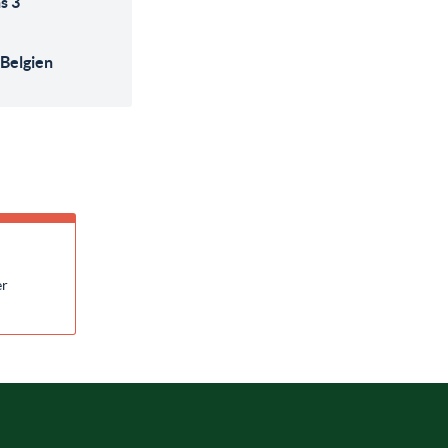
s 3
 Belgien
er