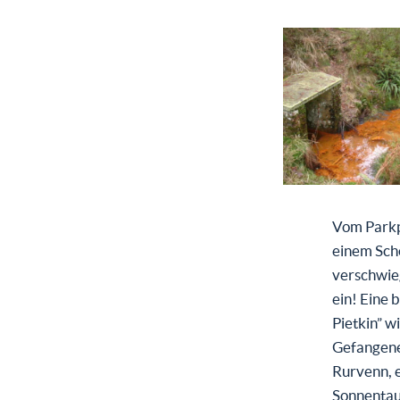
Vom Parkp
einem Scho
verschwie
ein! Eine
Pietkin” 
Gefangenen
Rurvenn, 
Sonnentau