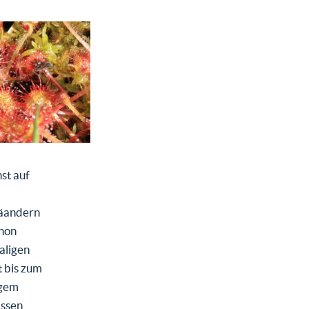
st auf
Mäandern
uhon
aligen
t bis zum
igem
assen